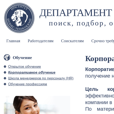
ДЕПАРТАМЕНТ 
поиск, подбор, 
Главная
Работодателям
Соискателям
Срочно треб
Корпора
Обучение
Открытое обучение
Корпорати
Корпоративное обучение
получение 
Школа менеджеров по персоналу (HR)
Обучение профессиям
Цель кор
эффективно
компании в
По матери