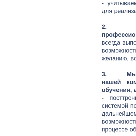
- учитывае
для реализа
2. Наши
профессио
всегда вып
возможнос
желанию, в
3. Мы се
нашей ком
обучения, 
- посттре
системой п
дальнейшем
возможност
процессе о