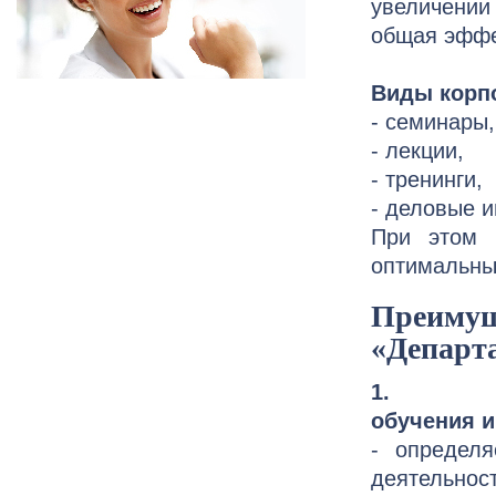
увеличении
общая эффе
Виды
корп
- семинары,
- лекции,
- тренинги,
- деловые и
При этом 
оптимальны
Преиму
«Департ
1. Мы р
обучения и
- определ
деятельнос