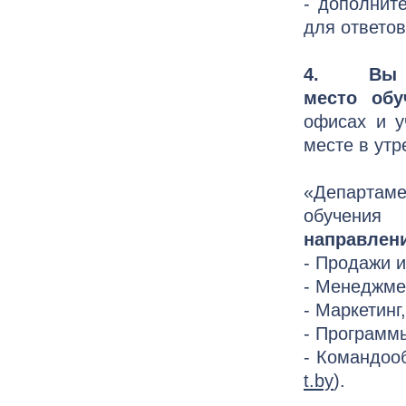
- дополнит
для ответо
4. Вы мо
место обу
офисах и у
месте в утр
«Департам
обучени
направлен
- Продажи 
- Менеджме
- Маркетинг
- Программ
- Командоо
t.by
).